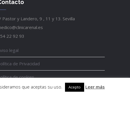
Contacto
/ Pastor y Landero, 9 , 11 y 13. Sevilla
edico@clinicarenal.es
54 22 92 93
viso legal
olítica de Privacidad
olítica de cookies
onsideramos que aceptas su uso.
Leer más
Acepto
ncuesta de satisfacción
Diseño web Ideando Estudio