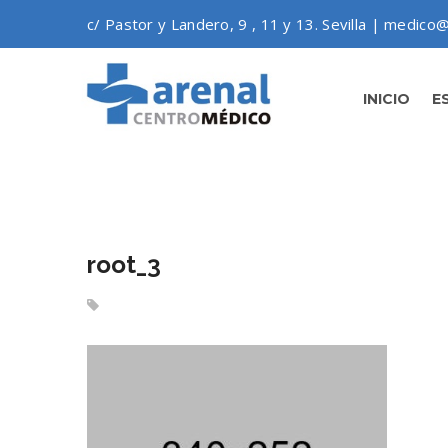
c/ Pastor y Landero, 9 , 11 y 13. Sevilla | medico@
INICIO
E
root_3