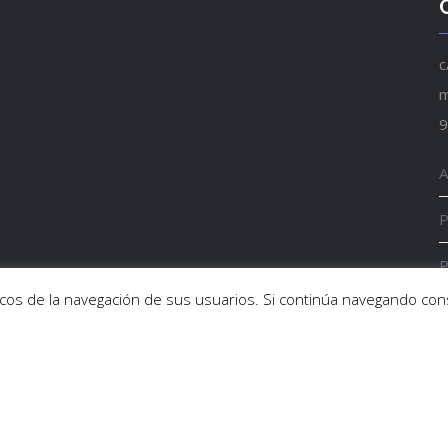
c
m
9
A
P
P
sticos de la navegación de sus usuarios. Si continúa navegando c
E
rrollo Regional