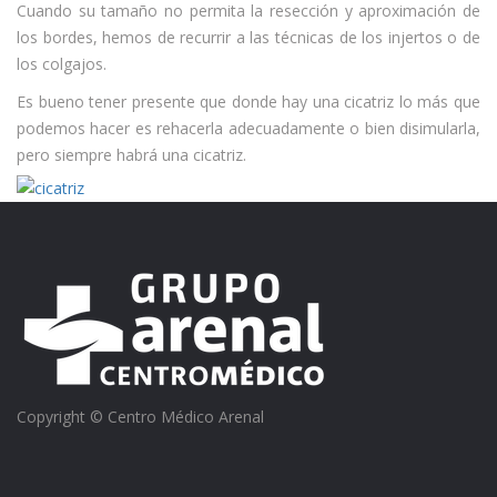
Cuando su tamaño no permita la resección y aproximación de
los bordes, hemos de recurrir a las técnicas de los injertos o de
los colgajos.
Es bueno tener presente que donde hay una cicatriz lo más que
podemos hacer es rehacerla adecuadamente o bien disimularla,
pero siempre habrá una cicatriz.
Copyright © Centro Médico Arenal