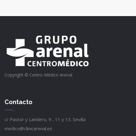
Copyright © Centro Médico Arenal
Contacto
c/ Pastor y Landero, 9 , 11 y 13. Sevilla
medico@clinicarenal.es