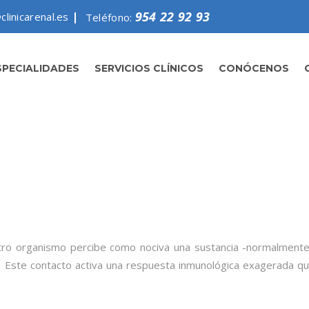
954 22 92 93
clinicarenal.es
Teléfono:
SPECIALIDADES
SERVICIOS CLÍNICOS
CONÓCENOS
stro organismo percibe como nociva una sustancia -normalment
. Este contacto activa una respuesta inmunológica exagerada q