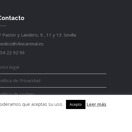
Contacto
/ Pastor y Landero, 9 , 11 y 13. Sevilla
edico@clinicarenal.es
54 22 92 93
viso legal
olítica de Privacidad
olítica de cookies
onsideramos que aceptas su uso.
Leer más
Acepto
ncuesta de satisfacción