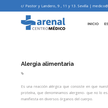
c/ Pastor y Landero, 9 , 11 y 13. Sevilla | medico@
INICIO
E
Alergia alimentaria
Es una reacción alérgica que consiste en que nue
proteína, que denominamos alergeno- que no lo es
manifiesta en diversos órganos del cuerpo.