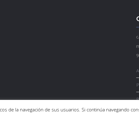
c
m
9
A
P
P
sticos de la navegación de sus usuarios. Si continúa navegando c
E