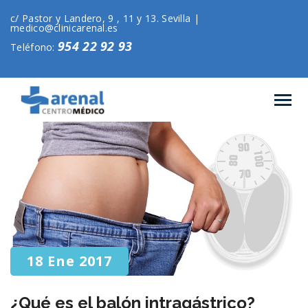
c/ Pastor y Landero, 9 , 11 y 13. Sevilla |
medico@clinicarenal.es
954 22 92 93
Teléfono:
18 Ene 2017
¿Qué es el balón intragástrico?