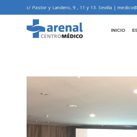
c/ Pastor y Landero, 9 , 11 y 13. Sevilla | medico@
INICIO
E