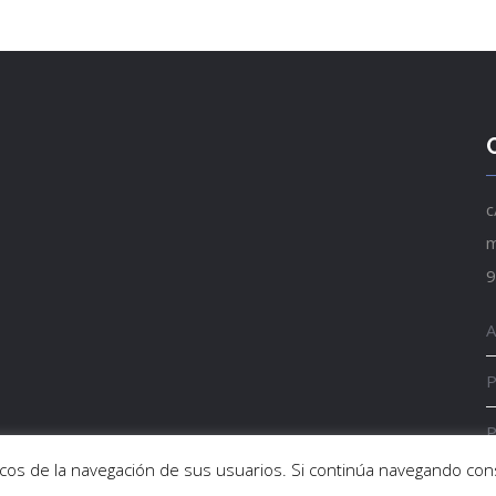
c
m
9
A
P
P
sticos de la navegación de sus usuarios. Si continúa navegando c
E