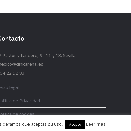
Contacto
/ Pastor y Landero, 9 , 11 y 13. Sevilla
edico@clinicarenal.es
54 22 92 93
viso legal
olítica de Privacidad
olítica de cookies
onsideramos que aceptas su uso.
Leer más
Acepto
ncuesta de satisfacción